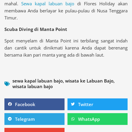
mahal.
Sewa kapal labuan bajo
di Flores Holiday akan
membawa Anda berlayar ke pulau-pulau di Nusa Tenggara
Timur.
Scuba Diving di Manta Point
Spot menyelam di Manta Point ini terbilang sangat indah
dan cantik untuk dinikmati karena Anda dapat berenang
bersama ikan pari manta yang ada di bawah laut.
sewa kapal labuan bajo
,
wisata ke Labuan Bajo
,
wisata labuan bajo
Share
Share
Facebook
Twitter
on
on
facebook
twitter
Share
Share
Telegram
WhatsApp
on
on
telegram
whatsapp
Share