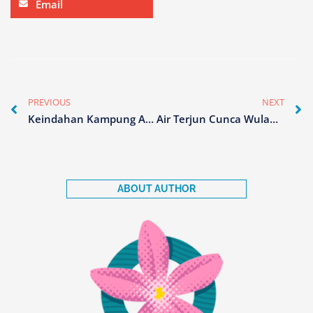
Email
on
email
Prev
N
PREVIOUS
NEXT
Keindahan Kampung Adat Todo, Wisata Bersejarah di Labuan Bajo
Air Terjun Cunca Wulang, Wisata Eksotis Trip Labuan Bajo
ABOUT AUTHOR