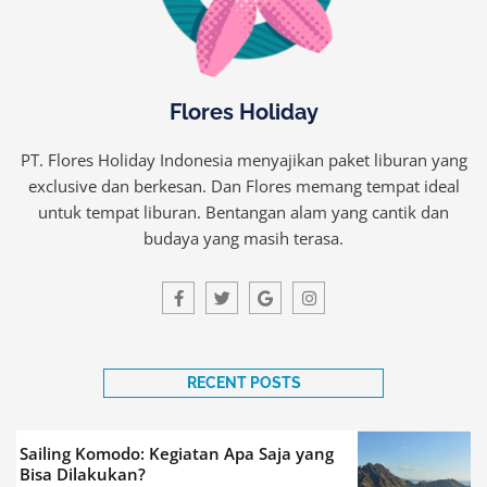
Flores Holiday
PT. Flores Holiday Indonesia menyajikan paket liburan yang
exclusive dan berkesan. Dan Flores memang tempat ideal
untuk tempat liburan. Bentangan alam yang cantik dan
budaya yang masih terasa.
F
T
G
I
a
w
o
n
c
i
o
s
e
t
g
t
b
t
l
a
o
e
e
g
o
r
r
RECENT POSTS
k
a
-
m
f
Sailing Komodo: Kegiatan Apa Saja yang
Bisa Dilakukan?