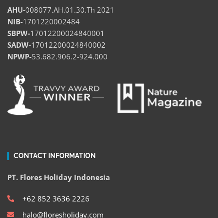
AHU-
008077.AH.01.30.Th 2021
NIB-
1701220002484
SBPW-
17012200024840001
SADW-
17012200024840002
NPWP-
53.682.906.2-924.000
CONTACT INFORMATION
PT. Flores Holiday Indonesia
+62 852 3636 2226
halo@floresholiday.com