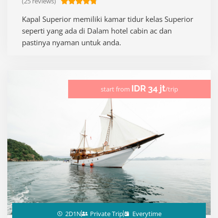
(25 reviews)
R





a
Kapal Superior memiliki kamar tidur kelas Superior
t
seperti yang ada di Dalam hotel cabin ac dan
e
pastinya nyaman untuk anda.
d
4
.
8
IDR 34 jt
start from
/trip
o
u
t
o
f
5
2D1N
Private Trip
Everytime