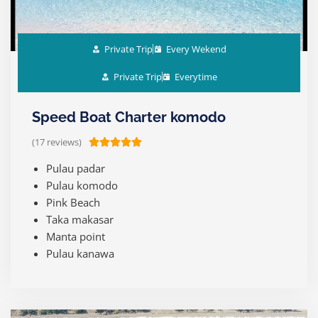
Private Trip
Every Wekend
Private Trip
Everytime
Speed Boat Charter komodo
(17 reviews)
R





a
Pulau padar
t
Pulau komodo
e
Pink Beach
d
Taka makasar
5
Manta point
o
Pulau kanawa
u
t
o
f