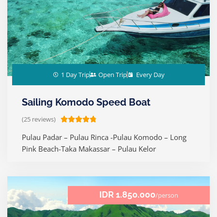
o
f
5
1 Day Trip
Open Trip
Every Day
Sailing Komodo Speed Boat
(25 reviews)
R





a
Pulau Padar – Pulau Rinca -Pulau Komodo – Long
t
Pink Beach-Taka Makassar – Pulau Kelor
e
d
4
.
IDR 1.850.000
/person
8
o