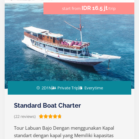
5
IDR 16.5 jt
start from
/trip
2D1N
Private Trip
Everytime
Standard Boat Charter
(22 reviews)
R





a
Tour Labuan Bajo Dengan menggunakan Kapal
t
standart dengan kapal yang Memiliki kapasitas
e