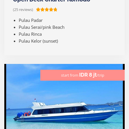
(25 reviews)
R





a
Pulau Padar
t
Pulau Serai/pink Beach
e
Pulau Rinca
d
Pulau Kelor (sunset)
4
.
8
o
u
IDR 8 jt
start from
/trip
t
o
f
5