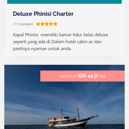
Deluxe Phinisi Charter
(17 reviews)
R





a
Kapal Phinisi memiliki kamar tidur kelas deluxe
t
seperti yang ada di Dalam hotel cabin ac dan
e
pastinya nyaman untuk anda.
d
5
o
u
IDR 42 jt
start from
/day
t
o
f
5