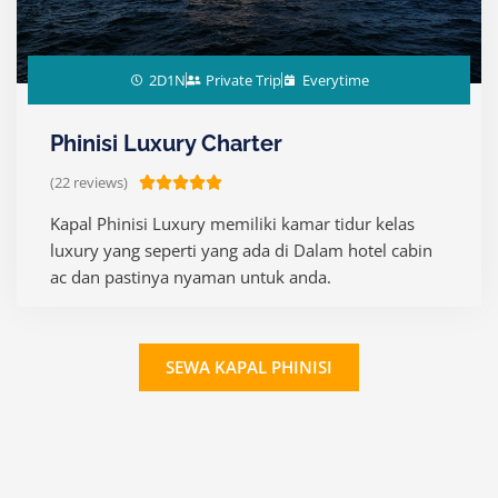
2D1N
Private Trip
Everytime
Phinisi Luxury Charter
(22 reviews)
R





a
Kapal Phinisi Luxury memiliki kamar tidur kelas
t
luxury yang seperti yang ada di Dalam hotel cabin
e
ac dan pastinya nyaman untuk anda.
d
5
o
SEWA KAPAL PHINISI
u
t
o
f
5