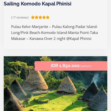
Sailing Komodo Kapal Phinisi
(17 reviews)
R





a
Pulau Kelor-Manjarite – Pulau Kalong-Padar Island-
t
Long/Pink Beach-Komodo Island-Manta Point-Taka
e
Makasar – Kanawa-Over 2 night @Kapal Phinisi
d
5
o
u
t
IDR 1.850.000
/person
o
f
5