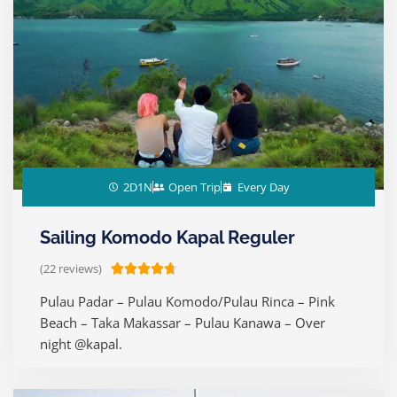
u
t
o
f
5
2D1N
Open Trip
Every Day
Sailing Komodo Kapal Reguler
(22 reviews)
R





a
Pulau Padar – Pulau Komodo/Pulau Rinca – Pink
t
Beach – Taka Makassar – Pulau Kanawa – Over
e
night @kapal.
d
4
.