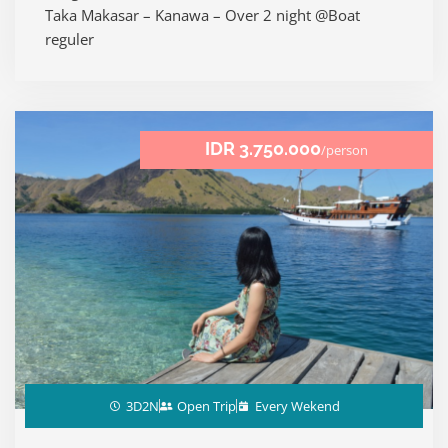
e
Taka Makasar – Kanawa – Over 2 night @Boat
d
reguler
4
.
8
o
u
IDR 3.750.000
/person
t
o
f
5
3D2N
Open Trip
Every Wekend