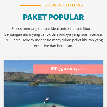
t
EXPLORE GREAT FLORES
o
PAKET POPULAR
f
5
Flores memang tempat ideal untuk tempat liburan.
Bentangan alam yang cantik dan budaya yang masih terasa.
PT. Flores Holiday Indonesia menyajikan paket liburan yang
exclusive dan berkesan.
IDR 750.000
/person