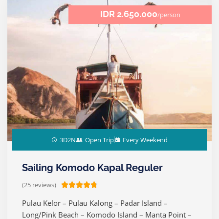
7
IDR 2.650.000
/person
o
u
t
o
f
5
3D2N
Open Trip
Every Weekend
Sailing Komodo Kapal Reguler
(25 reviews)
R





a
Pulau Kelor – Pulau Kalong – Padar Island –
t
Long/Pink Beach – Komodo Island – Manta Point –