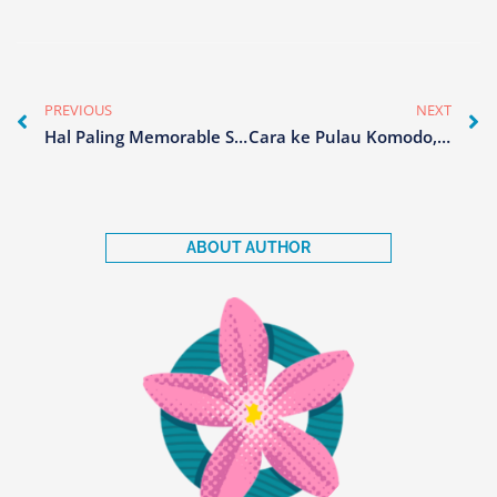
Prev
N
PREVIOUS
NEXT
Hal Paling Memorable Saat Open Trip ke Labuan Bajo
Cara ke Pulau Komodo, Buat yang Berangkat dari Bali
ABOUT AUTHOR