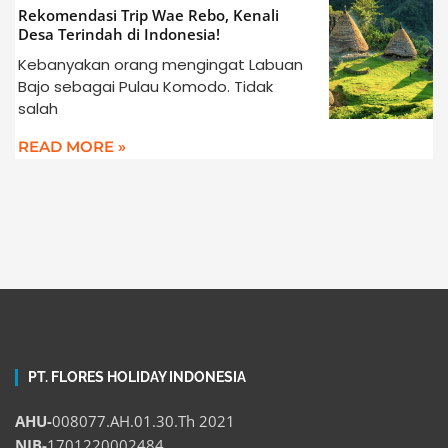
Rekomendasi Trip Wae Rebo, Kenali
Desa Terindah di Indonesia!
Kebanyakan orang mengingat Labuan
Bajo sebagai Pulau Komodo. Tidak
salah
READ MORE »
PT. FLORES HOLIDAY INDONESIA
AHU-
008077.AH.01.30.Th 2021
NIB-
1701220002484