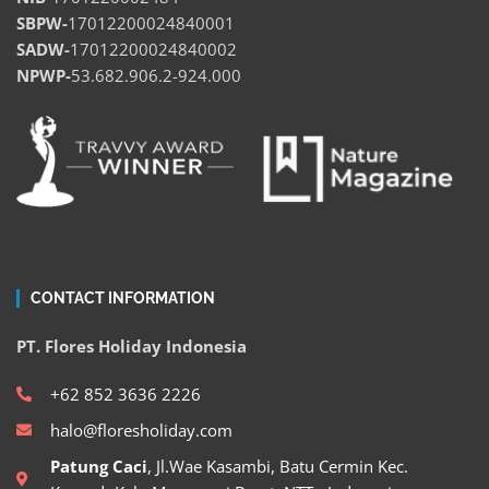
SBPW-
17012200024840001
SADW-
17012200024840002
NPWP-
53.682.906.2-924.000
CONTACT INFORMATION
PT. Flores Holiday Indonesia
+62 852 3636 2226
halo@floresholiday.com
Patung Caci
, Jl.Wae Kasambi, Batu Cermin Kec.