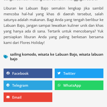
Liburan ke Labuan Bajo semakin lengkap jika sambil
mencoba hal-hal yang khas di daerah tersebut, salah
satunya adalah makanan. Bagi Anda yang tengah berlibur ke
Labuan Bajo, jangan sampai lewatkan kuliner unik dan khas
yang hanya ada di sana. Tertarik untuk mencobanya? Yuk
persiapkan liburan Anda yang paling berkesan bersama
kami dari Flores Holiday!
sailing komodo
,
wisata ke Labuan Bajo
,
wisata labuan
bajo
Share
Share
Facebook
Twitter
on
on
facebook
twitter
Share
Share
Telegram
WhatsApp
on
on
telegram
whatsapp
Share
Email
on
email