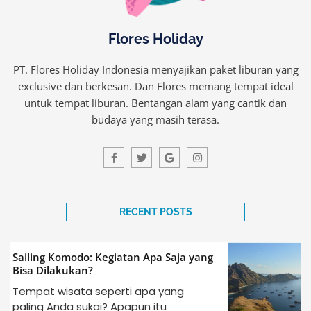
Flores Holiday
PT. Flores Holiday Indonesia menyajikan paket liburan yang
exclusive dan berkesan. Dan Flores memang tempat ideal
untuk tempat liburan. Bentangan alam yang cantik dan
budaya yang masih terasa.
F
T
G
I
a
w
o
n
c
i
o
s
e
t
g
t
b
t
l
a
o
e
e
g
o
r
r
RECENT POSTS
k
a
-
m
f
Sailing Komodo: Kegiatan Apa Saja yang
Bisa Dilakukan?
Tempat wisata seperti apa yang
paling Anda sukai? Apapun itu