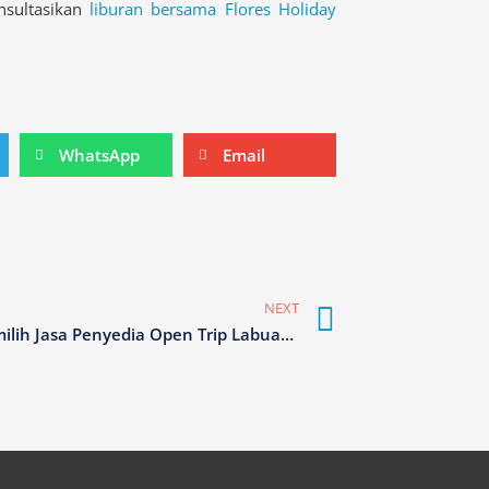
nsultasikan
liburan bersama Flores Holiday
Share
Share
WhatsApp
Email
on
on
whatsapp
email
Next
NEXT
Tips Memilih Jasa Penyedia Open Trip Labuan Bajo