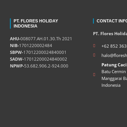
PT. FLORES HOLIDAY
CONTACT INF
INDONESIA
PT. Flores Holi
AHU-
008077.AH.01.30.Th 2021
NIB-
1701220002484
+62 852 363
SBPW-
17012200024840001
halo@flores
SADW-
17012200024840002
Patung Caci
NPWP-
53.682.906.2-924.000
Batu Cermin
Manggarai Ba
Indonesia