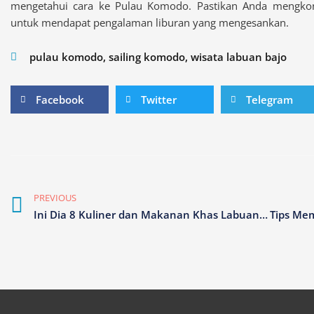
mengetahui cara ke Pulau Komodo. Pastikan Anda mengko
untuk mendapat pengalaman liburan yang mengesankan.
pulau komodo
,
sailing komodo
,
wisata labuan bajo
Share
Share
Share
Facebook
Twitter
Telegram
on
on
on
facebook
twitter
telegram
Prev
PREVIOUS
Ini Dia 8 Kuliner dan Makanan Khas Labuan Bajo