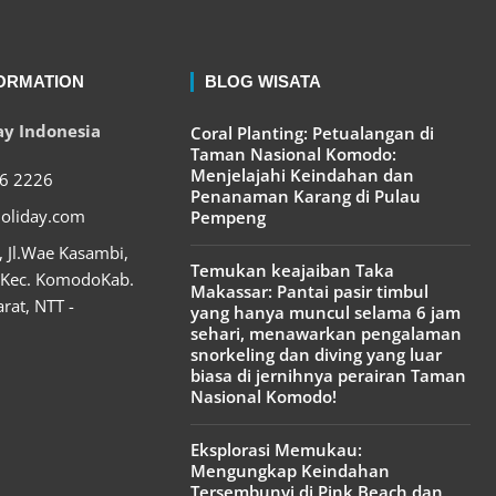
ORMATION
BLOG WISATA
day Indonesia
Coral Planting: Petualangan di
Taman Nasional Komodo:
Menjelajahi Keindahan dan
6 2226
Penanaman Karang di Pulau
holiday.com
Pempeng
, Jl.Wae Kasambi,
Temukan keajaiban Taka
 Kec. KomodoKab.
Makassar: Pantai pasir timbul
rat, NTT -
yang hanya muncul selama 6 jam
sehari, menawarkan pengalaman
snorkeling dan diving yang luar
biasa di jernihnya perairan Taman
Nasional Komodo!
Eksplorasi Memukau:
Mengungkap Keindahan
Tersembunyi di Pink Beach dan