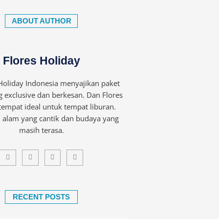
ABOUT AUTHOR
Flores Holiday
 Holiday Indonesia menyajikan paket
g exclusive dan berkesan. Dan Flores
mpat ideal untuk tempat liburan.
 alam yang cantik dan budaya yang
masih terasa.
F
T
G
I
a
w
o
n
c
i
o
s
e
t
g
t
b
t
l
a
o
e
e
g
o
r
r
k
a
RECENT POSTS
-
m
f