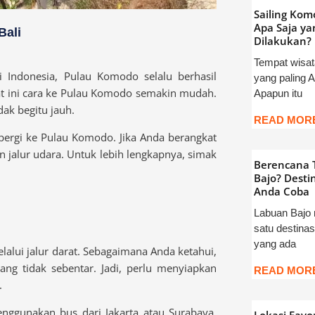
Sailing Kom
Apa Saja ya
Bali
Dilakukan?
Tempat wisat
i Indonesia, Pulau Komodo selalu berhasil
yang paling 
t ini cara ke Pulau Komodo semakin mudah.
Apapun itu
dak begitu jauh.
READ MORE
pergi ke Pulau Komodo. Jika Anda berangkat
 dan jalur udara. Untuk lebih lengkapnya, simak
Berencana 
Bajo? Destin
Anda Coba
Labuan Bajo
satu destinas
yang ada
alui jalur darat. Sebagaimana Anda ketahui,
g tidak sebentar. Jadi, perlu menyiapkan
READ MORE
.
nggunakan bus dari Jakarta atau Surabaya.