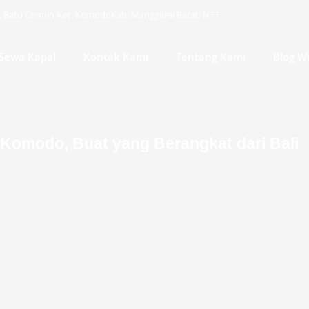
i, Batu Cermin Kec. KomodoKab. Manggarai Barat, NTT
Sewa Kapal
Kontak Kami
Tentang Kami
Blog W
 Komodo, Buat yang Berangkat dari Bali