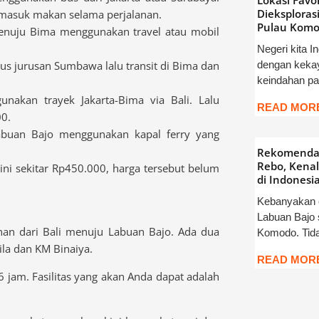
Lokasi Favor
Dieksplorasi
rmasuk makan selama perjalanan.
Pulau Kom
menuju Bima menggunakan travel atau mobil
Negeri kita I
dengan keka
us jurusan Sumbawa lalu transit di Bima dan
keindahan p
nakan trayek Jakarta-Bima via Bali. Lalu
READ MORE
0.
abuan Bajo menggunakan kapal ferry yang
Rekomendas
Rebo, Kenal
ini sekitar Rp450.000, harga tersebut belum
di Indonesia
Kebanyakan 
Labuan Bajo 
an dari Bali menuju Labuan Bajo. Ada dua
Komodo. Tida
ila dan KM Binaiya.
READ MORE
6 jam. Fasilitas yang akan Anda dapat adalah