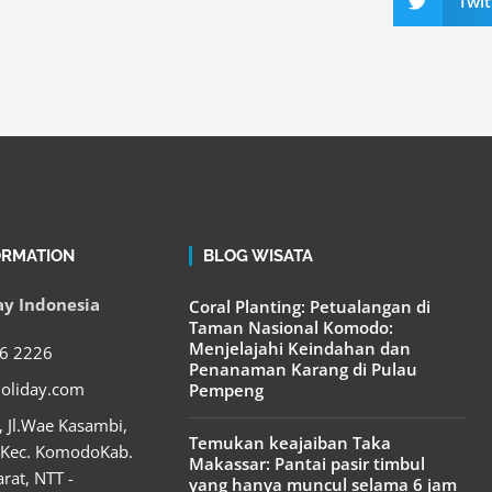
Twit
on
twitter
ORMATION
BLOG WISATA
day Indonesia
Coral Planting: Petualangan di
Taman Nasional Komodo:
Menjelajahi Keindahan dan
6 2226
Penanaman Karang di Pulau
holiday.com
Pempeng
, Jl.Wae Kasambi,
Temukan keajaiban Taka
 Kec. KomodoKab.
Makassar: Pantai pasir timbul
rat, NTT -
yang hanya muncul selama 6 jam