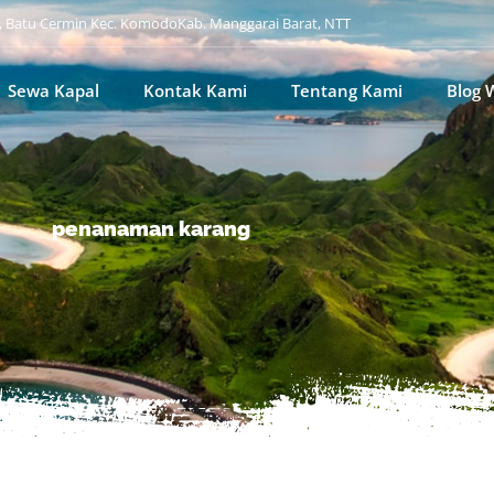
i, Batu Cermin Kec. KomodoKab. Manggarai Barat, NTT
Sewa Kapal
Kontak Kami
Tentang Kami
Blog 
penanaman karang