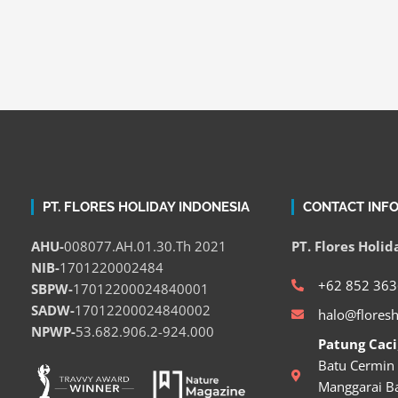
PT. FLORES HOLIDAY INDONESIA
CONTACT INF
AHU-
008077.AH.01.30.Th 2021
PT. Flores Holi
NIB-
1701220002484
+62 852 363
SBPW-
17012200024840001
SADW-
17012200024840002
halo@flores
NPWP-
53.682.906.2-924.000
Patung Caci
Batu Cermin
Manggarai Ba