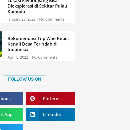
Lokasi Favorit yang Bisa
Dieksplorasi di Sekitar Pulau
Komodo
January 28, 2022
No Comments
Rekomendasi Trip Wae Rebo,
Kenali Desa Terindah di
Indonesia!
April 6, 2022
No Comments
FOLLOW US ON
Share
ebook
Pinterest
on
pinterest
Share
tsApp
LinkedIn
on
linkedin