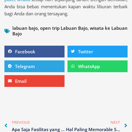
Anda bisa bebas menentukan kapan waktu liburan terbaik
bagi Anda dan orang tersayang.
labuan bajo
,
open trip Labuan Bajo
,
wisata ke Labuan
Bajo
Share
Share
Facebook
Twitter
on
on
facebook
twitter
Share
Share
Telegram
WhatsApp
on
on
telegram
whatsapp
Share
Email
on
email
Prev
N
PREVIOUS
NEXT
Apa Saja Fasilitas yang Ada di Kapal Phinisi Labuan Bajo?
Hal Paling Memorable Saat Open Trip ke Labuan Bajo