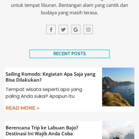
untuk tempat liburan. Bentangan alam yang cantik dan
budaya yang masih terasa.
F
T
G
I
a
w
o
n
c
i
o
s
e
t
g
t
b
t
l
a
o
e
e
g
o
r
r
RECENT POSTS
k
a
-
m
f
Sailing Komodo: Kegiatan Apa Saja yang
Bisa Dilakukan?
Tempat wisata seperti apa yang
paling Anda sukai? Apapun itu
READ MORE »
Berencana Trip ke Labuan Bajo?
Destinasi Ini Wajib Anda Coba